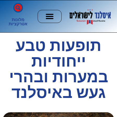
מלונות
אטרקציות
חשוב לדעת
הזוהר הצפוני
ערים וכפרים
תופעות טבע
ייחודיות
במערות ובהרי
געש באיסלנד