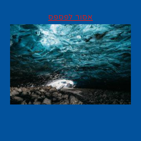
אסור לפספס