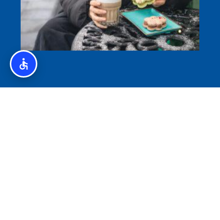
איסלנד לצליאקים – מדריך ללא גלוטן באיסלנד