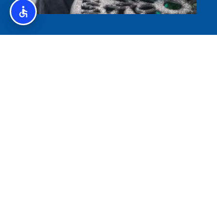
איסלנד לצליאקים – מדריך ללא גלוטן באיסלנד