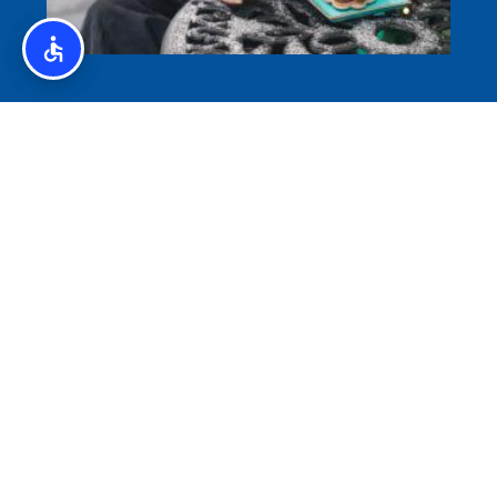
איסלנד לצליאקים – מדריך ללא גלוטן באיסלנד