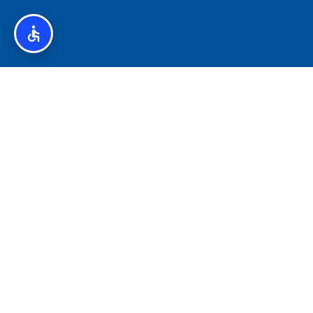
איסלנד לצליאקים – מדריך ללא גלוטן באיסלנד