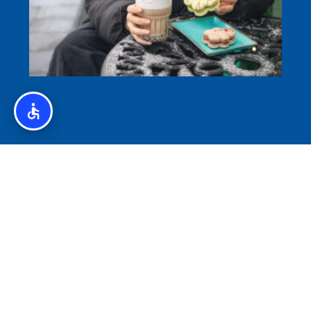
איסלנד לצליאקים – מדריך ללא גלוטן באיסלנד