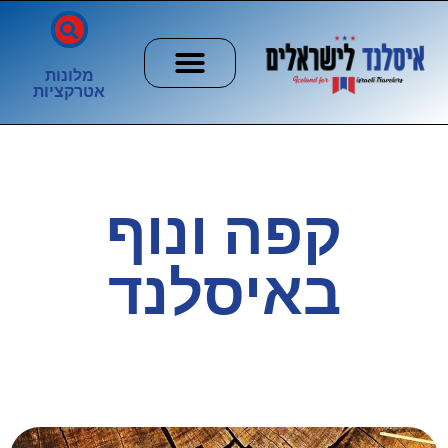
מלונות
אטרקציות
חשוב לדעת
הזוהר הצפוני
ערים וכפרים
קפה ונוף
באיסלנד