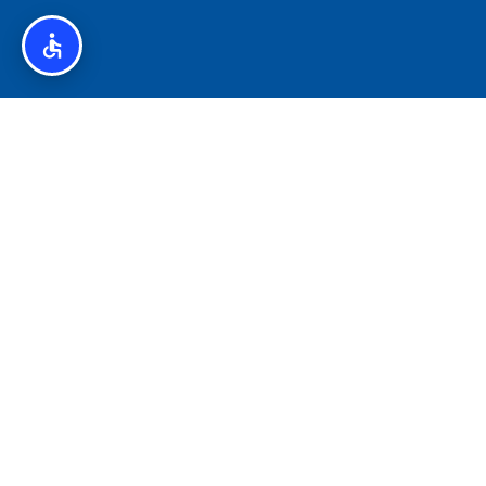
איסלנד לצליאקים – מדריך ללא גלוטן באיסלנד