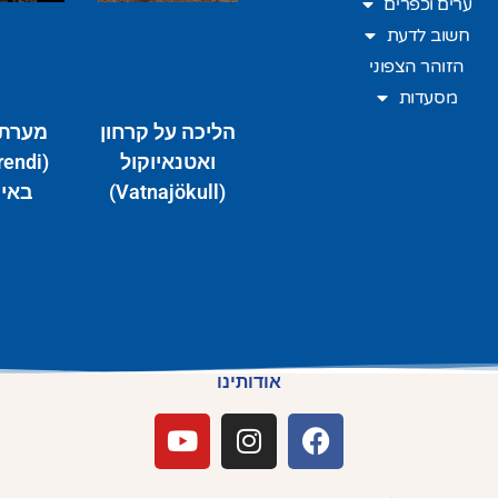
ערים וכפרים
חשוב לדעת
הזוהר הצפוני
מסעדות
הליכה על קרחון
מערת 
ואטנאיוקול
(Vatnajökull)
באי
אודותינו