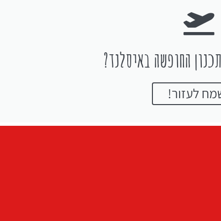
כנון החופשה באיסלנד?
מח לעזור!