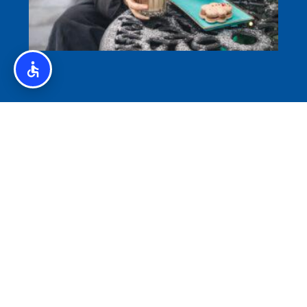
איסלנד לצליאקים – מדריך ללא גלוטן באיסלנד