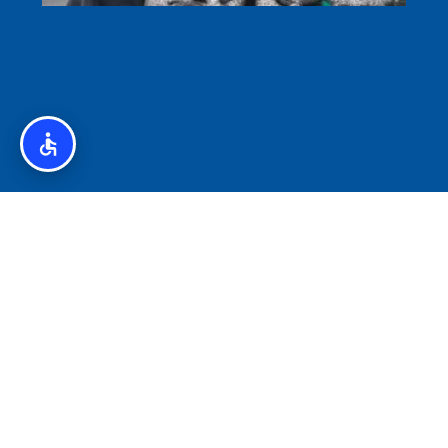
איסלנד לצליאקים – מדריך ללא גלוטן באיסלנד