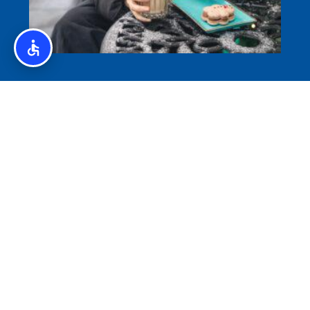
איסלנד לצליאקים – מדריך ללא גלוטן באיסלנד