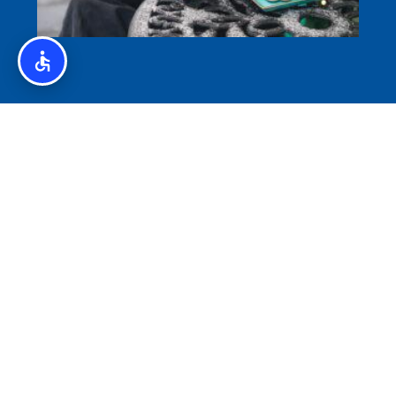
איסלנד לצליאקים – מדריך ללא גלוטן באיסלנד