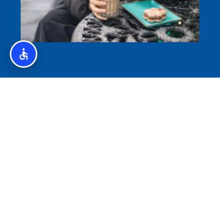
איסלנד לצליאקים – מדריך ללא גלוטן באיסלנד