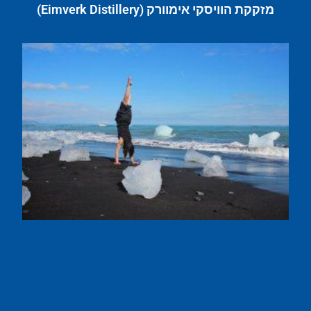
מזקקת הוויסקי אימוורק (Eimverk Distillery)