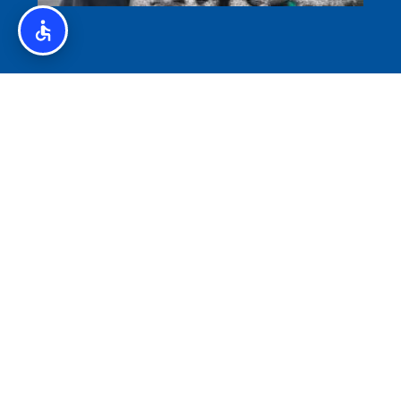
איסלנד לצליאקים – מדריך ללא גלוטן באיסלנד