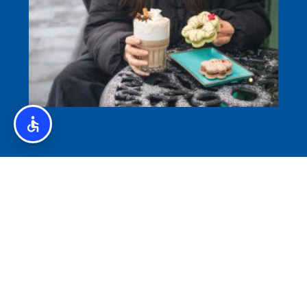
איסלנד לצליאקים – מדריך ללא גלוטן באיסלנד