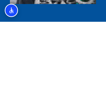
איסלנד לצליאקים – מדריך ללא גלוטן באיסלנד