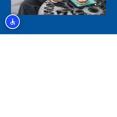
איסלנד לצליאקים – מדריך ללא גלוטן באיסלנד