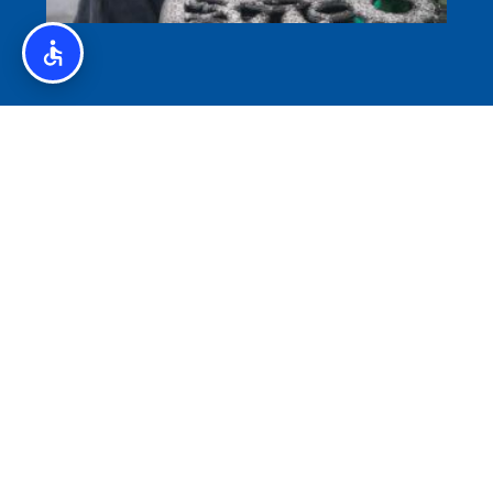
איסלנד לצליאקים – מדריך ללא גלוטן באיסלנד