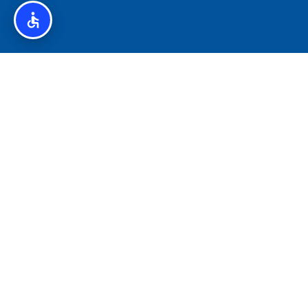
איסלנד לצליאקים – מדריך ללא גלוטן באיסלנד