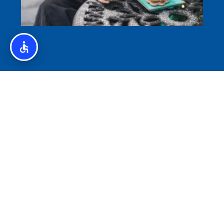
איסלנד לצליאקים – מדריך ללא גלוטן באיסלנד