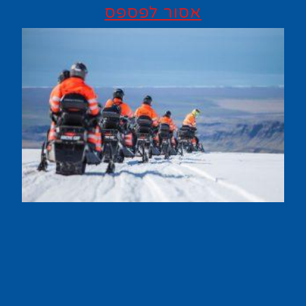
אסור לפספס