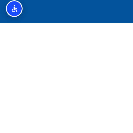
איסלנד לצליאקים – מדריך ללא גלוטן באיסלנד