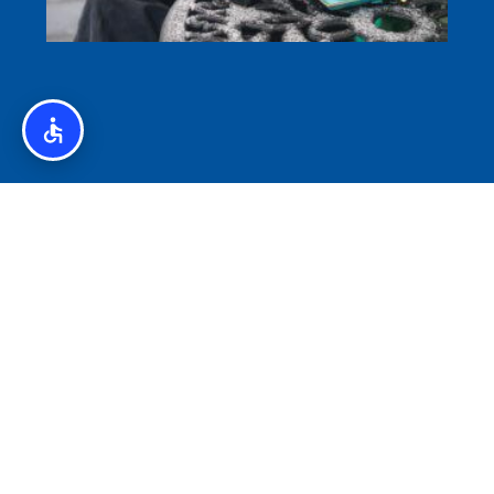
איסלנד לצליאקים – מדריך ללא גלוטן באיסלנד