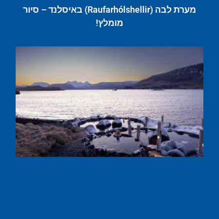
מערת לבה (Raufarhólshellir) באיסלנד – סיור
מומלץ!