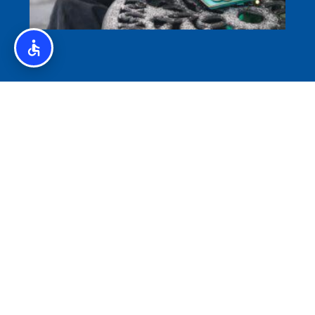
איסלנד לצליאקים – מדריך ללא גלוטן באיסלנד