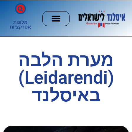
מלונות
אטרקציות
חשוב לדעת
הזוהר הצפוני
ערים וכפרים
מערת הלבה
(Leidarendi)
באיסלנד