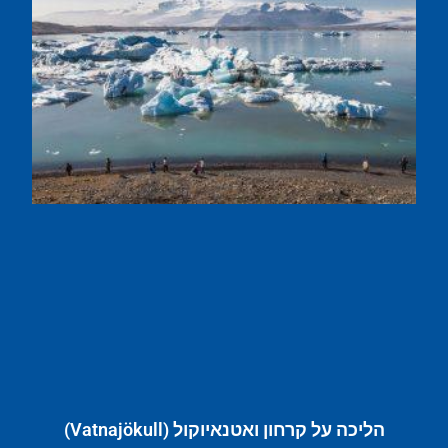
הליכה על קרחון ואטנאיוקול (Vatnajökull)