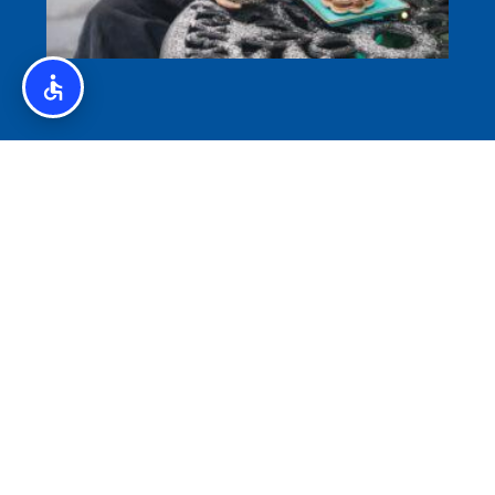
איסלנד לצליאקים – מדריך ללא גלוטן באיסלנד