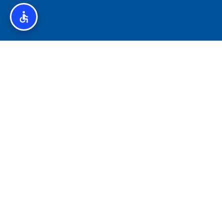
איסלנד לצליאקים – מדריך ללא גלוטן באיסלנד