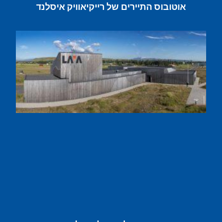
אוטובוס התיירים של רייקיאוויק איסלנד