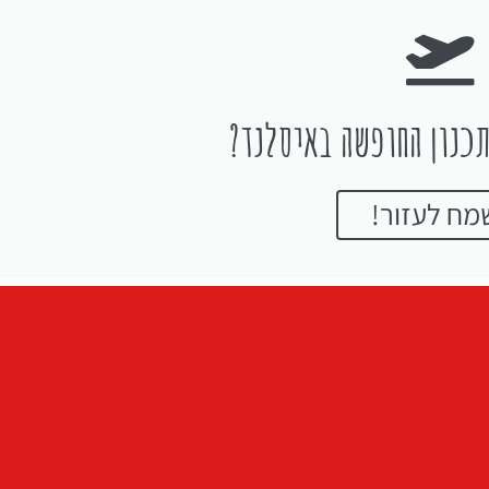
כנון החופשה באיסלנד?
מח לעזור!