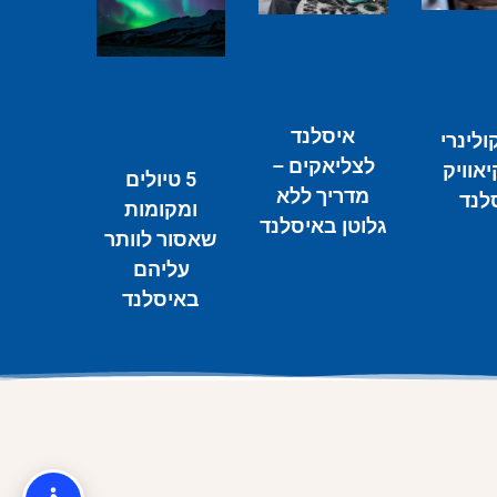
איסלנד
ולינרי
לצליאקים –
יאוויק
5 טיולים
מדריך ללא
לנד
ומקומות
גלוטן באיסלנד
שאסור לוותר
עליהם
באיסלנד