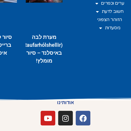
ערים וכפרים
חשוב לדעת
הזוהר הצפוני
מסעדות
מערת לבה
סיור ק
(Raufarhólshellir)
ברייק
באיסלנד – סיור
איס
מומלץ!
אודותינו