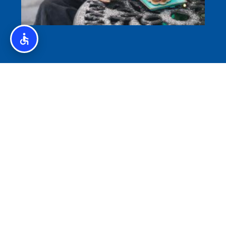
איסלנד לצליאקים – מדריך ללא גלוטן באיסלנד