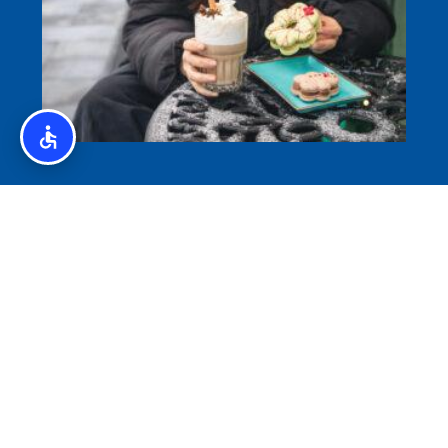
איסלנד לצליאקים – מדריך ללא גלוטן באיסלנד