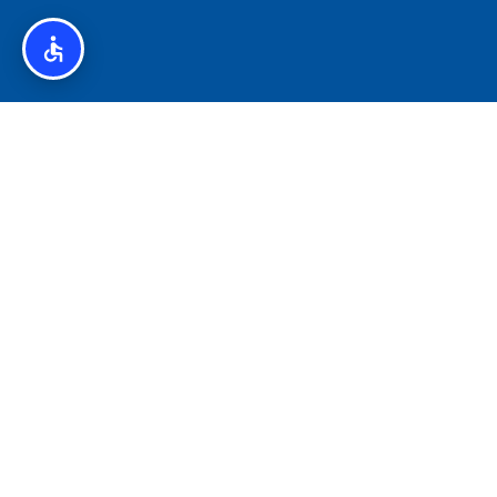
איסלנד לצליאקים – מדריך ללא גלוטן באיסלנד