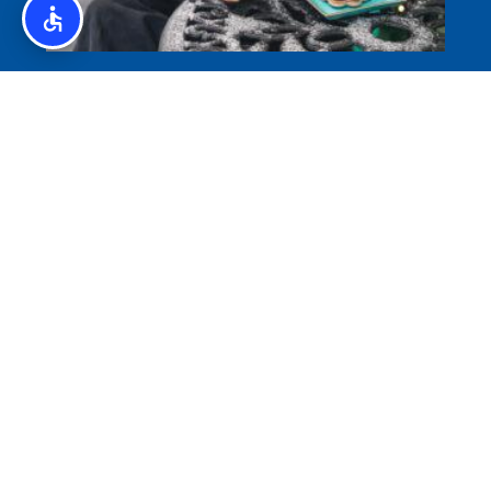
איסלנד לצליאקים – מדריך ללא גלוטן באיסלנד