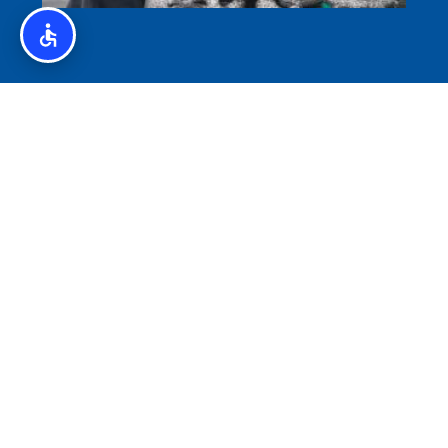
איסלנד לצליאקים – מדריך ללא גלוטן באיסלנד