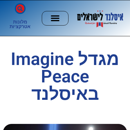
מלונות
אטרקציות
חשוב לדעת
הזוהר הצפוני
ערים וכפרים
מגדל Imagine
Peace
באיסלנד