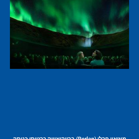
מוזיאון פרלן (Perlan) ברייקיאוויק כרטיסי כניסה