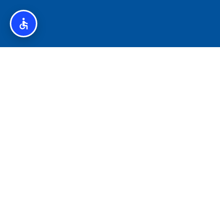
איסלנד לצליאקים – מדריך ללא גלוטן באיסלנד