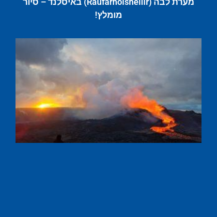
מערת לבה (Raufarhólshellir) באיסלנד – סיור
מומלץ!