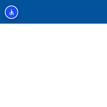
איסלנד לצליאקים – מדריך ללא גלוטן באיסלנד