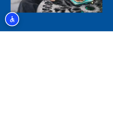
איסלנד לצליאקים – מדריך ללא גלוטן באיסלנד