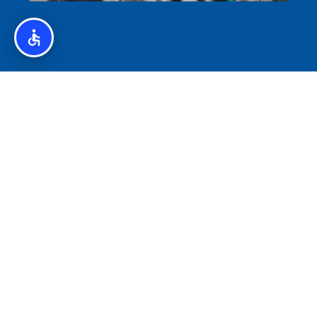
איסלנד לצליאקים – מדריך ללא גלוטן באיסלנד