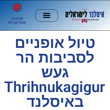
מלונות
אטרקציות
חשוב לדעת
הזוהר הצפוני
ערים וכפרים
טיול אופניים
לסביבות הר
געש
Thrihnukagigur
באיסלנד