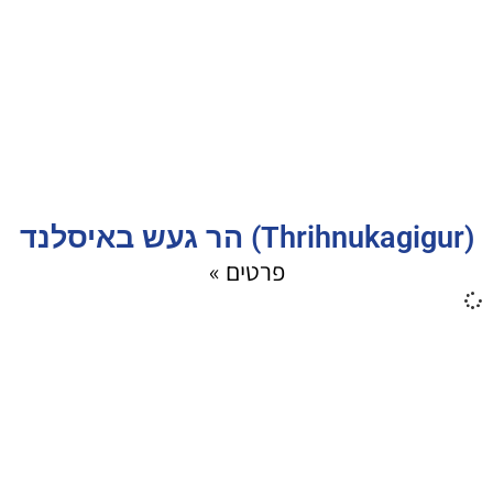
(Thrihnukagigur) הר געש באיסלנד
פרטים »