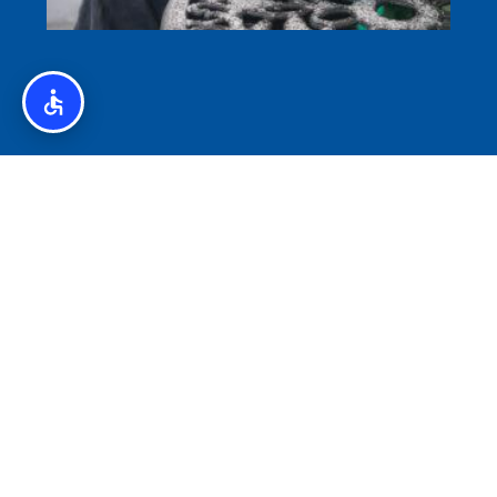
איסלנד לצליאקים – מדריך ללא גלוטן באיסלנד