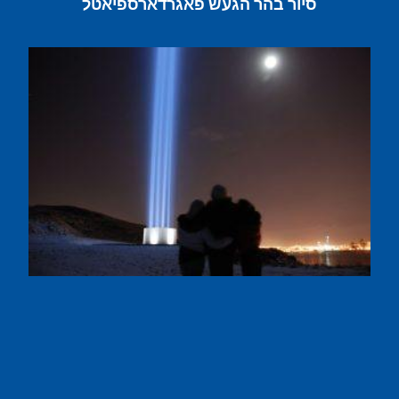
סיור בהר הגעש פאגרדארספיאטל