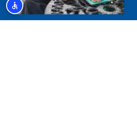
איסלנד לצליאקים – מדריך ללא גלוטן באיסלנד