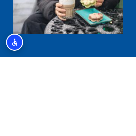
איסלנד לצליאקים – מדריך ללא גלוטן באיסלנד