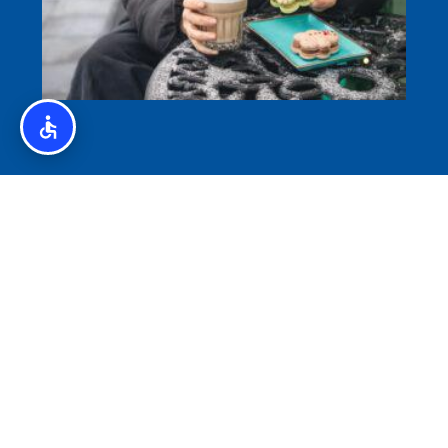
איסלנד לצליאקים – מדריך ללא גלוטן באיסלנד