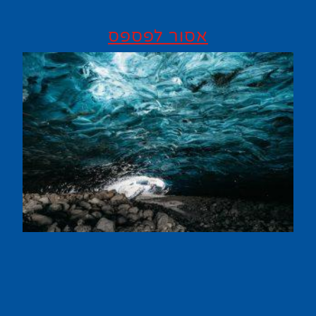
אסור לפספס