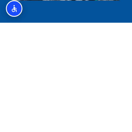
איסלנד לצליאקים – מדריך ללא גלוטן באיסלנד