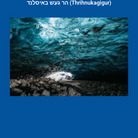
(Thrihnukagigur) הר געש באיסלנד