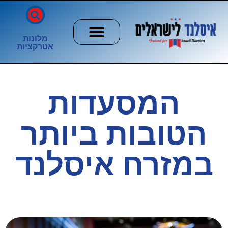
מלונות
אטרקציות
חשוב לדעת
הזוהר הצפוני
ערים וכפרים
המסעדות
הטובות ביותר
במזרח איסלנד