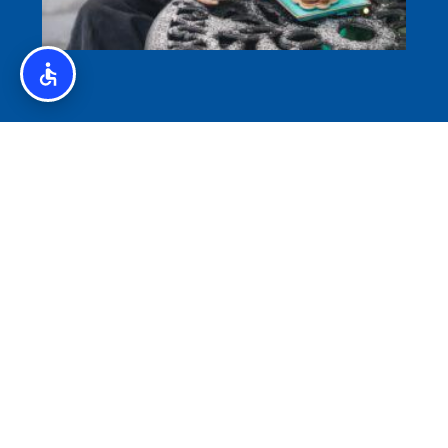
איסלנד לצליאקים – מדריך ללא גלוטן באיסלנד