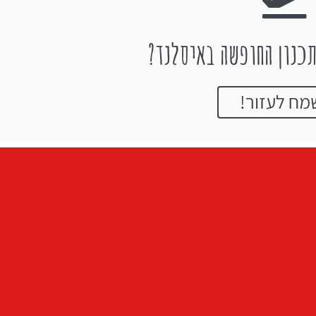
כנון החופשה באיסלנד?
מח לעזור!