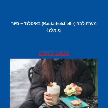
מערת לבה (Raufarhólshellir) באיסלנד – סיור
מומלץ!
חשוב לדעת