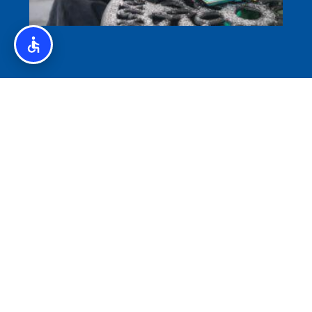
איסלנד לצליאקים – מדריך ללא גלוטן באיסלנד