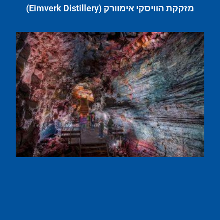
מזקקת הוויסקי אימוורק (Eimverk Distillery)