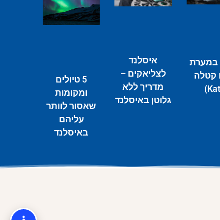
איסלנד
 במערת
לצליאקים –
קטלה
5 טיולים
מדריך ללא
ומקומות
גלוטן באיסלנד
שאסור לוותר
עליהם
באיסלנד