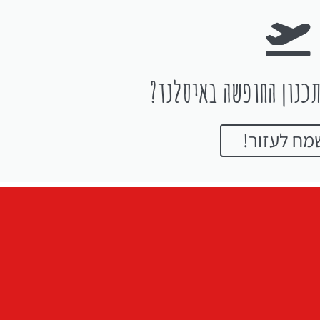
כנון החופשה באיסלנד?
מח לעזור!