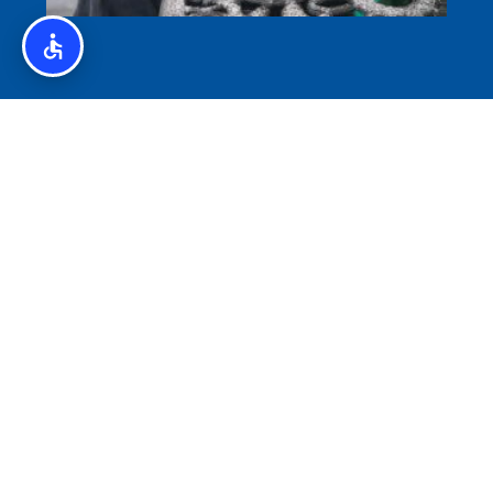
איסלנד לצליאקים – מדריך ללא גלוטן באיסלנד