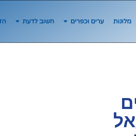
מלונות
ערים וכפרים
חשוב לדעת
הז
ם
אל