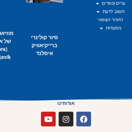
ערים וכפרים
חשוב לדעת
הזוהר הצפוני
מסעדות
מוזיאו
סיור קולינרי
של א
ברייקיאוויק
ora
איסלנד
avik)
אודותינו