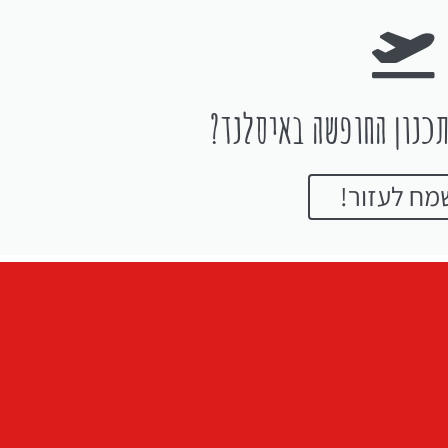
כנון החופשה באיסלנד?
מח לעזור!