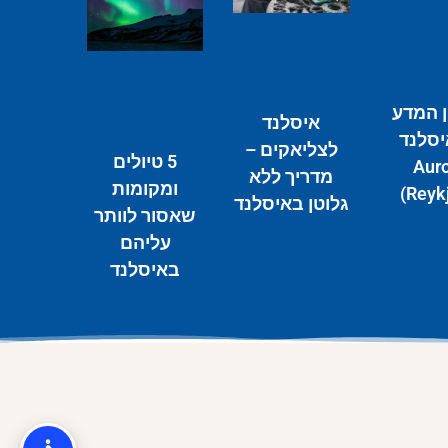
ן המדע
איסלנד
יסלנד
לצליאקים –
5 טיולים
(Aur
מדריך ללא
ומקומות
Reykj
גלוטן באיסלנד
שאסור לוותר
עליהם
באיסלנד