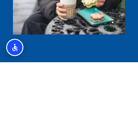
איסלנד לצליאקים – מדריך ללא גלוטן באיסלנד