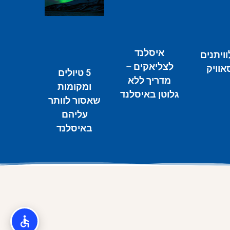
איסלנד
וויתנים
לצליאקים –
אוויק
5 טיולים
מדריך ללא
ומקומות
גלוטן באיסלנד
שאסור לוותר
עליהם
באיסלנד