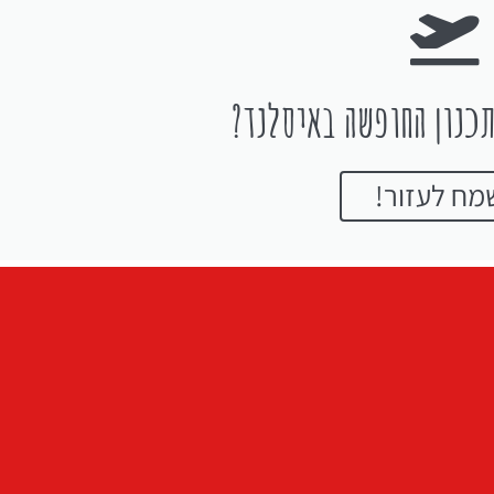
כנון החופשה באיסלנד?
מח לעזור!