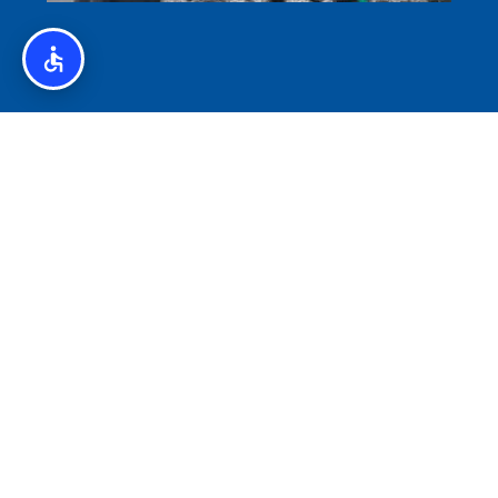
איסלנד לצליאקים – מדריך ללא גלוטן באיסלנד