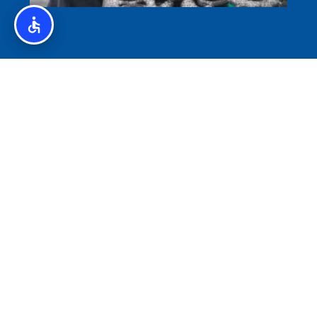
איסלנד לצליאקים – מדריך ללא גלוטן באיסלנד